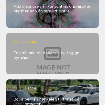
Add diagnose når konsentrasjonsvansker
blir mer enn å være litt distré
05. juli 2026
Feiebil nøkkelen til rene og trygge
bymiljøer
04. juli 2026
Bobil bergen nøkkelen til frihet på
vestlandsveiene