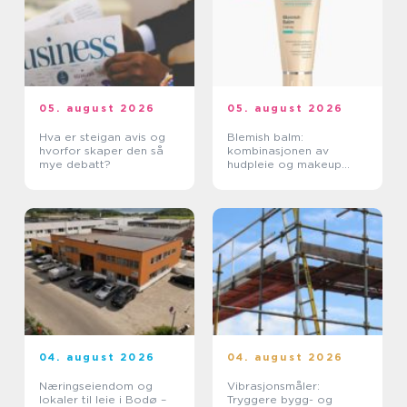
05. august 2026
05. august 2026
Hva er steigan avis og
Blemish balm:
hvorfor skaper den så
kombinasjonen av
mye debatt?
hudpleie og makeup
som roer ned huden
04. august 2026
04. august 2026
Næringseiendom og
Vibrasjonsmåler:
lokaler til leie i Bodø –
Tryggere bygg- og