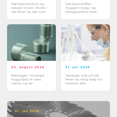
Næringseiendom og
Vibrasjonsmåler:
lokaler til leie i Bodø –
Tryggere bygg- og
slik finner du det som
anleggsarbeid med
faktisk passer
vibrasjonsmåling
02. august 2026
31. juli 2026
Rørlegger i levanger
Tannlege eidsvoll slik
trygg hjelp til vann,
finner du riktig hjelp for
varme og rør
tennene dine
31. juli 2026