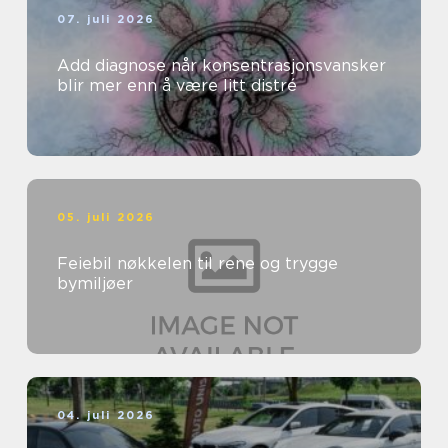
07. juli 2026
Add diagnose når konsentrasjonsvansker
blir mer enn å være litt distré
05. juli 2026
Feiebil nøkkelen til rene og trygge
bymiljøer
04. juli 2026