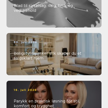
Blad til sirkelsag: valg, bruk og
vedlikehold
30. juli 2026
Boligstyling asker slik skaper du et
salgsklart hjem
16. juli 2026
Parykk en praktisk løsning for stil,
komfort og trygghet