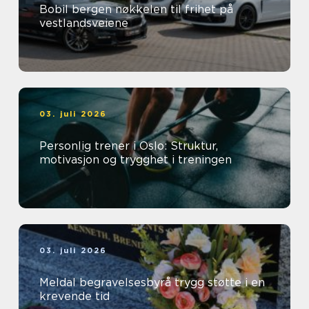
Bobil bergen nøkkelen til frihet på
vestlandsveiene
03. juli 2026
Personlig trener i Oslo: Struktur,
motivasjon og trygghet i treningen
03. juli 2026
Meldal begravelsesbyrå trygg støtte i en
krevende tid