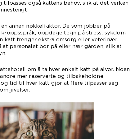
 tilpasses også kattens behov, slik at det verken
 innestengt.
en annen nøkkelfaktor. De som jobber på
e kroppsspråk, oppdage tegn på stress, sykdom
en katt trenger ekstra omsorg eller veterinær.
 at personalet bor på eller nær gården, slik at
yn.
kattehotell om å ta hver enkelt katt på alvor. Noen
, andre mer reserverte og tilbakeholdne.
og tid til hver katt gjør at flere tilpasser seg
 omgivelser.