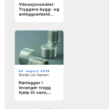
Vibrasjonsmåler:
Tryggere bygg- og
anleggsarbeid
med
vibrasjonsmåling
02. august 2026
Brede Lie Hansen
Rørlegger i
levanger trygg
hjelp til vann,
varme og rør