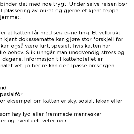
rbinder det med noe trygt. Under selve reisen bør
il plassering av buret og gjerne et kjent teppe
hjemmet.
er at katten får med seg egne ting. Et velbrukt
en kjent dokassematte kan gjøre stor forskjell for
kan også være lurt, spesielt hvis katten har
elle behov. Slik unngår man unødvendig stress og
agene. Informasjon til kattehotellet er
alet vet, jo bedre kan de tilpasse omsorgen.
and
spesialfôr
or eksempel om katten er sky, sosial, leken eller
s, som høy lyd eller fremmede mennesker
eier og eventuelt veterinær