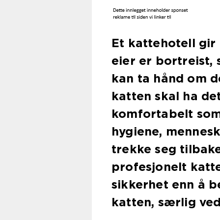
Et kattehotell gir
eier er bortreist,
kan ta hånd om de
katten skal ha det
komfortabelt som
hygiene, menneske
trekke seg tilbak
profesjonelt katt
sikkerhet enn å b
katten, særlig ve