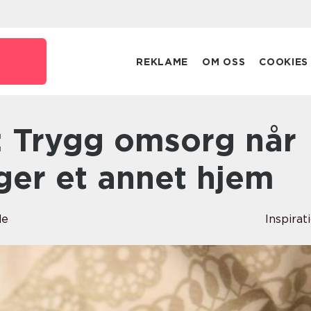
REKLAME
OM OSS
COOKIES
ger et annet hjem
de
Inspirat