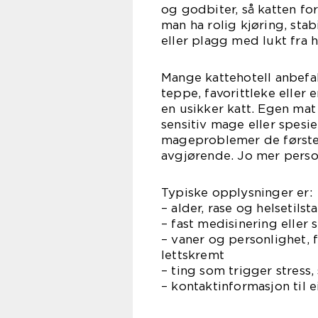
og godbiter, så katten fo
man ha rolig kjøring, stab
eller plagg med lukt fra 
Mange kattehotell anbefal
teppe, favorittleke eller 
en usikker katt. Egen mat 
sensitiv mage eller spesi
mageproblemer de første d
avgjørende. Jo mer person
Typiske opplysninger er:
– alder, rase og helsetilst
– fast medisinering eller 
– vaner og personlighet, f
lettskremt
– ting som trigger stres
– kontaktinformasjon til 