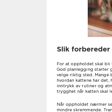
Slik forberede
For at oppholdet skal bli 
God planlegging starter gj
velge riktig sted. Mange 
hvordan kattene har det, 
inntrykk av rutiner og at
trygghet når katten skal l
Når oppholdet nærmer seg
mindre skremmende. Tra