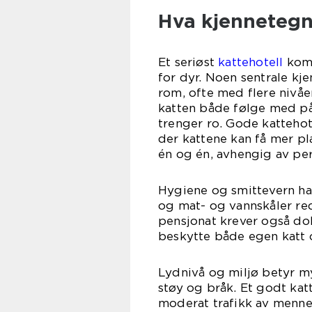
Hva kjennetegne
Et seriøst
kattehotell
komb
for dyr. Noen sentrale kje
rom, ofte med flere nivåe
katten både følge med på
trenger ro. Gode kattehote
der kattene kan få mer pl
én og én, avhengig av per
Hygiene og smittevern har
og mat- og vannskåler re
pensjonat krever også do
beskytte både egen katt 
Lydnivå og miljø betyr my
støy og bråk. Et godt kat
moderat trafikk av menne