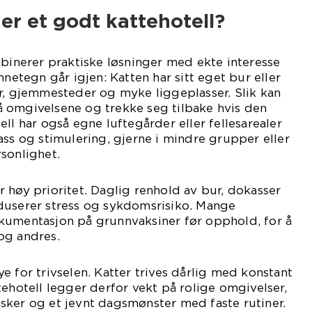
r et godt kattehotell?
inerer praktiske løsninger med ekte interesse
nnetegn går igjen: Katten har sitt eget bur eller
r, gjemmesteder og myke liggeplasser. Slik kan
 omgivelsene og trekke seg tilbake hvis den
ll har også egne luftegårder eller fellesarealer
ass og stimulering, gjerne i mindre grupper eller
sonlighet.
 høy prioritet. Daglig renhold av bur, dokasser
duserer stress og sykdomsrisiko. Mange
kumentasjon på grunnvaksiner før opphold, for å
og andres.
e for trivselen. Katter trives dårlig med konstant
tehotell legger derfor vekt på rolige omgivelser,
sker og et jevnt dagsmønster med faste rutiner.