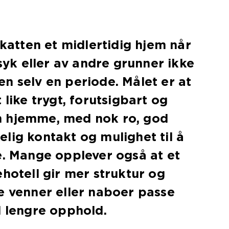
 katten et midlertidig hjem når
 syk eller av andre grunner ikke
n selv en periode. Målet er at
 like trygt, forutsigbart og
 hjemme, med nok ro, god
lig kontakt og mulighet til å
e. Mange opplever også at et
ehotell gir mer struktur og
e venner eller naboer passe
d lengre opphold.