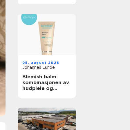
debatt?
05. august 2026
Johannes Lunde
Blemish balm:
kombinasjonen av
hudpleie og
makeup som roer
ned huden