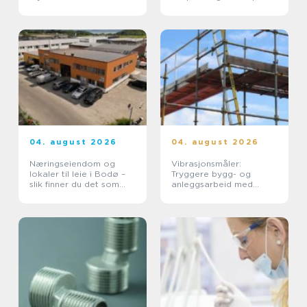
som roer ned huden
04. august 2026
04. august 2026
Næringseiendom og
Vibrasjonsmåler:
lokaler til leie i Bodø –
Tryggere bygg- og
slik finner du det som
anleggsarbeid med
faktisk passer
vibrasjonsmåling