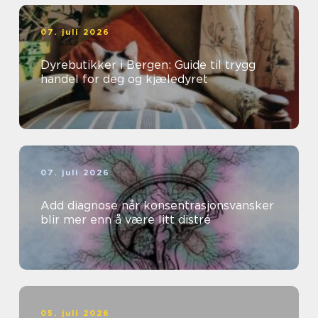
07. juli 2026
Dyrebutikker i Bergen: Guide til trygg
handel for deg og kjæledyret
07. juli 2026
Add diagnose når konsentrasjonsvansker
blir mer enn å være litt distré
05. juli 2026