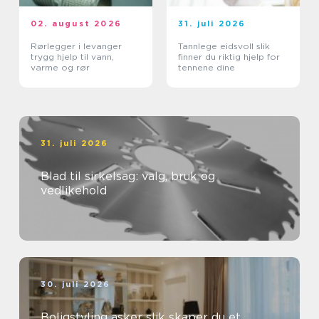
02. august 2026
31. juli 2026
Rørlegger i levanger
Tannlege eidsvoll slik
trygg hjelp til vann,
finner du riktig hjelp for
varme og rør
tennene dine
31. juli 2026
Blad til sirkelsag: valg, bruk og
vedlikehold
30. juli 2026
Boligstyling asker slik skaper du et