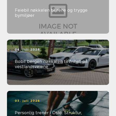
Feiebil nøkkelen til rene og trygge
bymiljøer
04. juli 2026
Bobil bergen nøkkelen til frihet på
vestlandsveiene
03. juli 2026
Personlig trener i Oslo: Struktur,