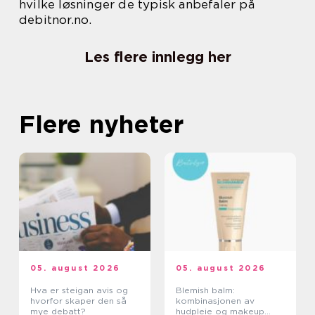
hvilke løsninger de typisk anbefaler på
debitnor.no.
Les flere innlegg her
Flere nyheter
05. august 2026
05. august 2026
Hva er steigan avis og
Blemish balm:
hvorfor skaper den så
kombinasjonen av
mye debatt?
hudpleie og makeup