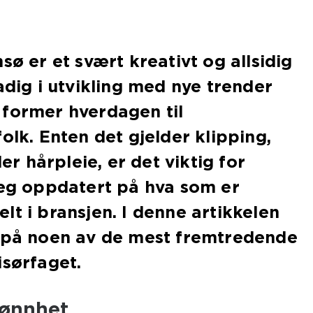
sø er et svært kreativt og allsidig
adig i utvikling med nye trender
 former hverdagen til
olk. Enten det gjelder klipping,
ler hårpleie, er det viktig for
seg oppdatert på hva som er
lt i bransjen. I denne artikkelen
e på noen av de mest fremtredende
isørfaget.
jønnhet