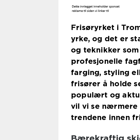
Frisøryrket i Trom
yrke, og det er st
og teknikker som
profesjonelle fagf
farging, styling el
frisører å holde 
populært og aktue
vil vi se nærmer
trendene innen fr
Bærekraftig sk