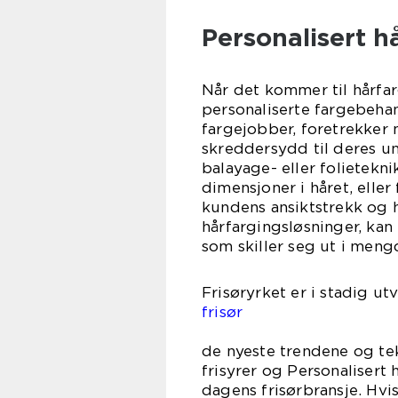
Personalisert h
Når det kommer til hårfar
personaliserte fargebehan
fargejobber, foretrekker
skreddersydd til deres un
balayage- eller folietekn
dimensjoner i håret, elle
kundens ansiktstrekk og h
hårfargingsløsninger, kan 
som skiller seg ut i meng
Frisøryrket er i stadig utv
frisø
å holde 
de nyeste trendene og te
frisyrer og Personalisert
dagens frisørbransje. Hvis