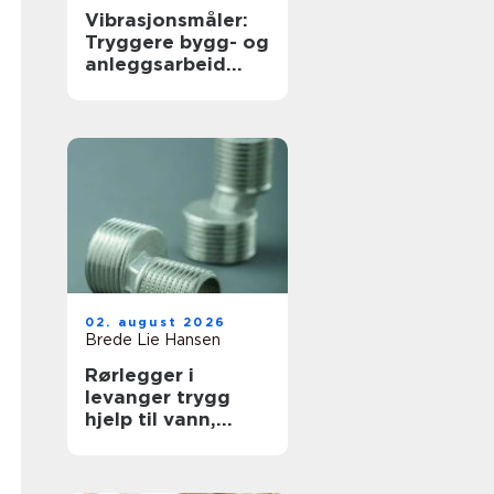
Vibrasjonsmåler:
Tryggere bygg- og
anleggsarbeid
med
vibrasjonsmåling
02. august 2026
Brede Lie Hansen
Rørlegger i
levanger trygg
hjelp til vann,
varme og rør