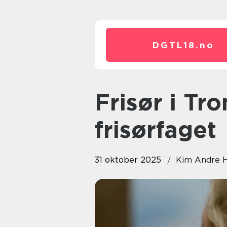
DGTL18.
no
Frisør i Tromsø: Trender innen
frisørfaget
31 oktober 2025
Kim Andre 