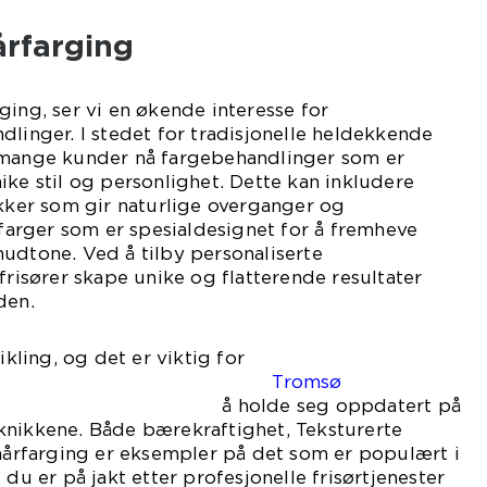
årfarging
ging, ser vi en økende interesse for
dlinger. I stedet for tradisjonelle heldekkende
 mange kunder nå fargebehandlinger som er
ike stil og personlighet. Dette kan inkludere
ikker som gir naturlige overganger og
r farger som er spesialdesignet for å fremheve
udtone. Ved å tilby personaliserte
frisører skape unike og flatterende resultater
den.
ikling, og det er viktig for
r Tromsø
seg oppdatert på
knikkene. Både bærekraftighet, Teksturerte
 hårfarging er eksempler på det som er populært i
 du er på jakt etter profesjonelle frisørtjenester