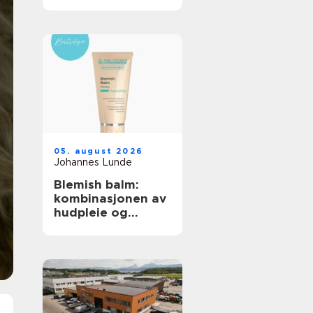
debatt?
05. august 2026
Johannes Lunde
Blemish balm:
kombinasjonen av
hudpleie og
makeup som roer
ned huden