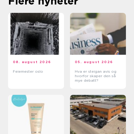
Flere nyheter
08. august 2026
05. august 2026
Feiemester oslo
Hva er steigan avis og
hvorfor skaper den så
mye debatt?