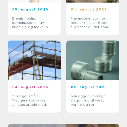
05. august 2026
04. august 2026
Blemish balm:
Næringseiendom og
kombinasjonen av
lokaler til leie i Bodø –
hudpleie og makeup
slik finner du det som
som roer ned huden
faktisk passer
04. august 2026
02. august 2026
Vibrasjonsmåler:
Rørlegger i levanger
Tryggere bygg- og
trygg hjelp til vann,
anleggsarbeid med
varme og rør
vibrasjonsmåling