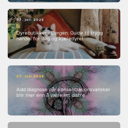
07. juli 2026
Dyrebutikker i Bergen: Guide til trygg
handel for deg og kjæledyret
07. juli 2026
Add diagnose når konsentrasjonsvansker
blir mer enn å være litt distré