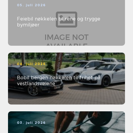
05. juli 2026
Feiebil nøkkelen til rene og trygge
bymiljøer
04. juli 2026
Bobil bergen nøkkelen til frihet på
vestlandsveiene
03. juli 2026