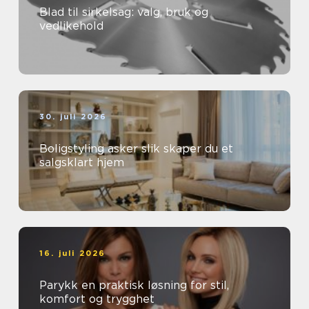
Blad til sirkelsag: valg, bruk og
vedlikehold
30. juli 2026
Boligstyling asker slik skaper du et
salgsklart hjem
16. juli 2026
Parykk en praktisk løsning for stil,
komfort og trygghet