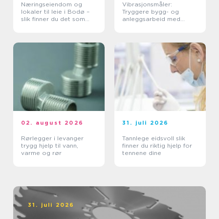
Næringseiendom og
Vibrasjonsmåler:
lokaler til leie i Bodø –
Tryggere bygg- og
slik finner du det som
anleggsarbeid med
faktisk passer
vibrasjonsmåling
02. august 2026
31. juli 2026
Rørlegger i levanger
Tannlege eidsvoll slik
trygg hjelp til vann,
finner du riktig hjelp for
varme og rør
tennene dine
31. juli 2026