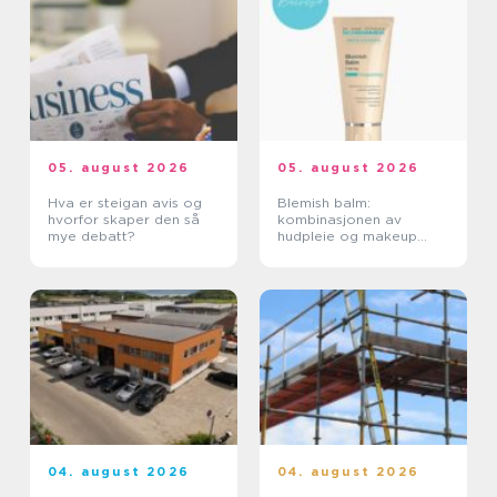
05. august 2026
05. august 2026
Hva er steigan avis og
Blemish balm:
hvorfor skaper den så
kombinasjonen av
mye debatt?
hudpleie og makeup
som roer ned huden
04. august 2026
04. august 2026