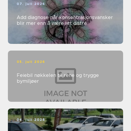
07. juli 2026
Add diagnose når konsentrasjonsvansker
blir mer enn å være litt distré
05. juli 2026
Feiebil nøkkelen til rene og trygge
bymiljøer
04. juli 2026