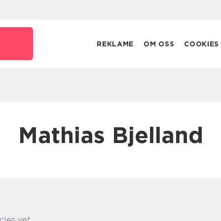
REKLAME
OM OSS
COOKIES
Mathias Bjelland
cles yet