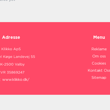
Adresse
Menu
Reklame
Om oss
Cookies
Kontakt Os
Sitemap
:
www.klikko.dk/