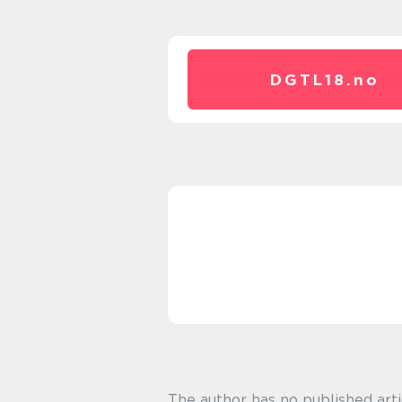
DGTL18.
no
The author has no published arti